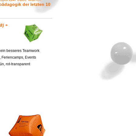
pädagogik der letzten 10
8) +
ft ein besseres Teamwork
n, Feriencamps, Events
ün, rot-transparent