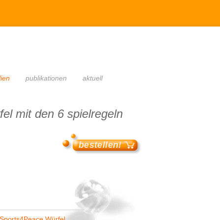
lien
publikationen
aktuell
el mit den 6 spielregeln
bestellen!
 Sports4Peace Würfel.