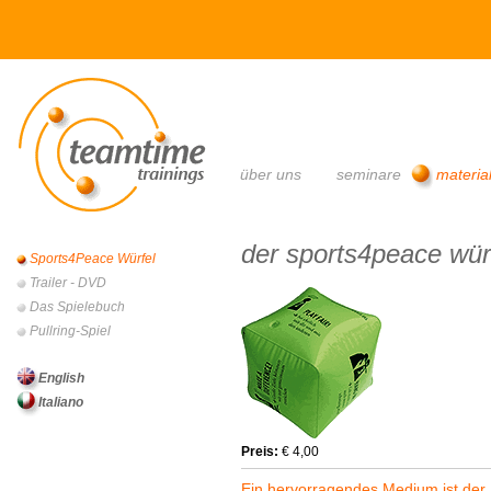
main menu
über uns
seminare
materia
der sports4peace würf
Sports4Peace Würfel
main menu
Trailer - DVD
Das Spielebuch
Pullring-Spiel
English
Italiano
Preis:
€ 4,00
„Ein hervorragendes Medium ist der