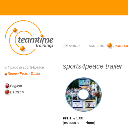
main menu
chi siamo
seminari
materia
sports4peace trailer
Il dado di sports4peace
main menu
Sports4Peace Trailer
English
Deutsch
Preis:
€ 5,00
(esclusa spedizione)